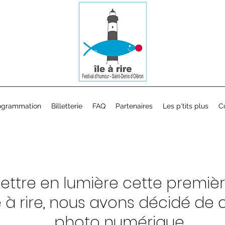
ogrammation
Billetterie
FAQ
Partenaires
Les p'tits plus
C
ettre en lumière cette premièr
le à rire, nous avons décidé de c
photo numérique